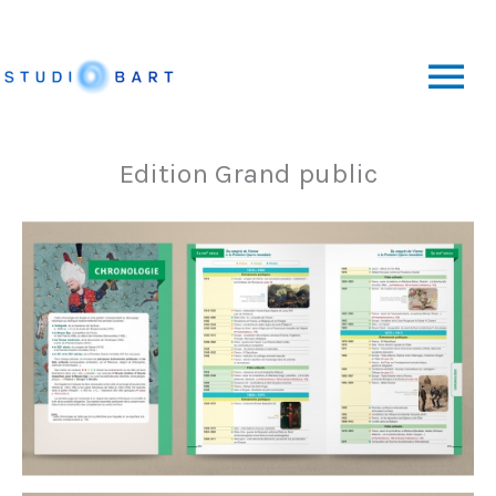
Aller
au
Me
contenu
pri
Edition Grand public